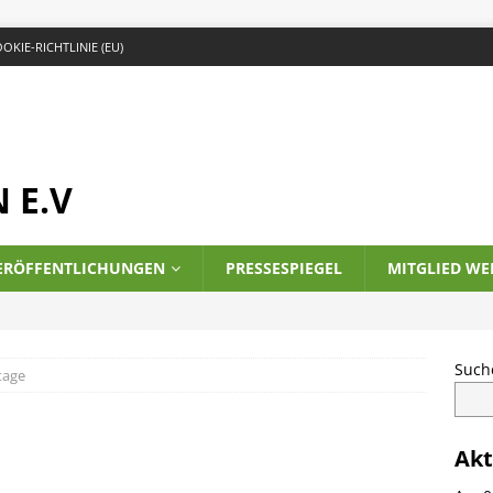
OKIE-RICHTLINIE (EU)
 E.V
ERÖFFENTLICHUNGEN
PRESSESPIEGEL
MITGLIED W
Such
tage
Akt