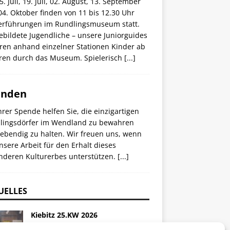
. Juli, 19. Juli, 02. August, 13. September
4. Oktober finden von 11 bis 12.30 Uhr
erführungen im Rundlingsmuseum statt.
bildete Jugendliche – unsere Juniorguides
hren anhand einzelner Stationen Kinder ab
hren durch das Museum. Spielerisch
[...]
enden
hrer Spende helfen Sie, die einzigartigen
lingsdörfer im Wendland zu bewahren
lebendig zu halten. Wir freuen uns, wenn
nsere Arbeit für den Erhalt dieses
nderen Kulturerbes unterstützen.
[...]
UELLES
Kiebitz 25.KW 2026