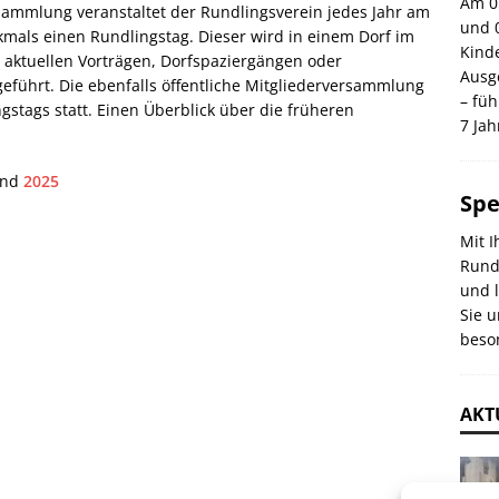
Am 05
sammlung veranstaltet der Rundlingsverein jedes Jahr am
und 0
mals einen Rundlingstag. Dieser wird in einem Dorf im
Kind
t aktuellen Vorträgen, Dorfspaziergängen oder
Ausge
führt. Die ebenfalls öffentliche Mitgliederversammlung
– fü
stags statt. Einen Überblick über die früheren
7 Ja
nd
2025
Sp
Mit I
Rund
und 
Sie u
beso
AKT